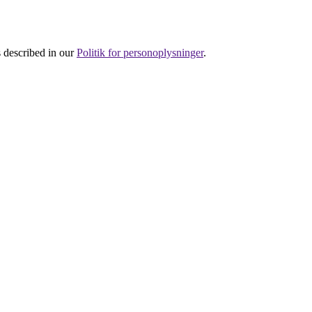
s described in our
Politik for personoplysninger
.