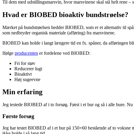
Til dem med udstillingsmarsvin, hvor marsvinene skal stå helt rene – 
Hvad er BIOBED bioaktiv bundstrøelse?
Mærket på bundstrøelsen hedder BIOBED, som er et alternativ til spåne
som nedbryder organisk materiale (afføring) fra marsvinene.
BIOBED kan holde i langt længere tid en fx. spåner, da afføringen bliv
Ifølge
producenten
er fordelene ved BIOBED:
Fri for støv
Reducerer lugt
Bioaktivt
Høj sugeevne
Min erfaring
Jeg testede BIOBED af i to forsøg. Først i et bur og så i alle bure. N
Første forsøg
Jeg har testet BIOBED af i et bur på 150×60 bestående af to voksne m
ikke holde i så lang tid.