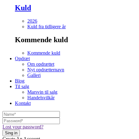
Kuld
2026
Kuld fra tidligere år
Kommende kuld
Kommende kuld
Opdræt
Om opdrættet
Nyt opdrætternavn
Galleri
Blog
Til salg
Marsvin til salg
Handelsvilkår
Kontakt
Lost your password?
Create An Account