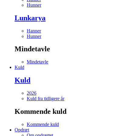
Hunner
Lunkarya
Hanner
Hunner
Mindetavle
Mindetavle
Kuld
Kuld
2026
Kuld fra tidligere år
Kommende kuld
Kommende kuld
Opdræt
Om opdrættet