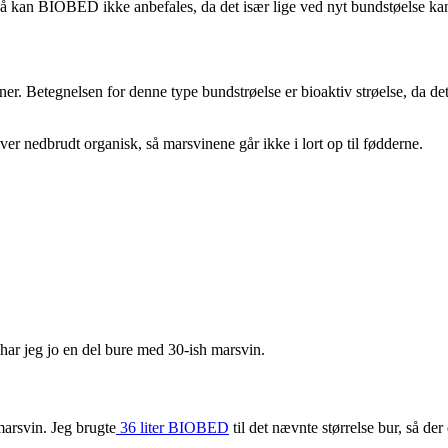
så kan BIOBED ikke anbefales, da det især lige ved nyt bundstøelse kan 
r. Betegnelsen for denne type bundstrøelse er bioaktiv strøelse, da de
er nedbrudt organisk, så marsvinene går ikke i lort op til fødderne.
u har jeg jo en del bure med 30-ish marsvin.
arsvin. Jeg brugte
36 liter BIOBED
til det nævnte størrelse bur, så der