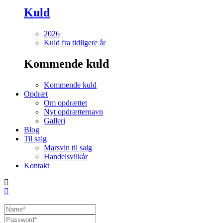
Kuld
2026
Kuld fra tidligere år
Kommende kuld
Kommende kuld
Opdræt
Om opdrættet
Nyt opdrætternavn
Galleri
Blog
Til salg
Marsvin til salg
Handelsvilkår
Kontakt