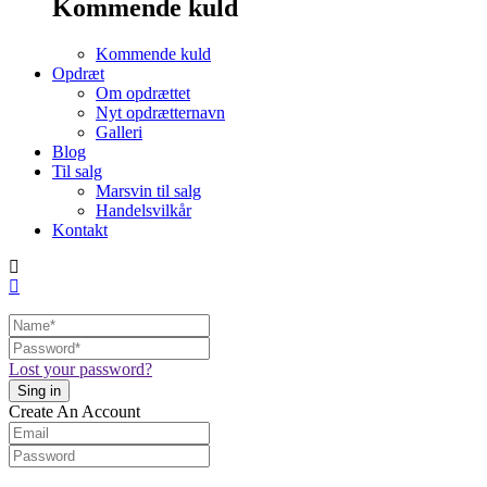
Kommende kuld
Kommende kuld
Opdræt
Om opdrættet
Nyt opdrætternavn
Galleri
Blog
Til salg
Marsvin til salg
Handelsvilkår
Kontakt
Lost your password?
Create An Account