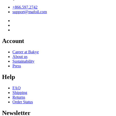
+866.597.2742
support@mafoil.com
Account
Career at Bakye
About us
Sustainability
Press
Help
FAQ
Shipping
Returns
Order Status
Newsletter