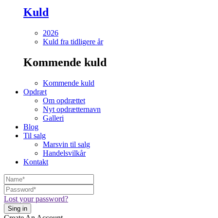
Kuld
2026
Kuld fra tidligere år
Kommende kuld
Kommende kuld
Opdræt
Om opdrættet
Nyt opdrætternavn
Galleri
Blog
Til salg
Marsvin til salg
Handelsvilkår
Kontakt
Lost your password?
Create An Account