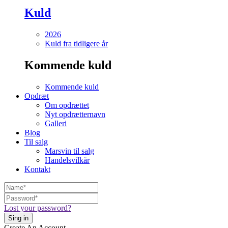
Kuld
2026
Kuld fra tidligere år
Kommende kuld
Kommende kuld
Opdræt
Om opdrættet
Nyt opdrætternavn
Galleri
Blog
Til salg
Marsvin til salg
Handelsvilkår
Kontakt
Lost your password?
Create An Account