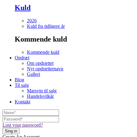
Kuld
2026
Kuld fra tidligere år
Kommende kuld
Kommende kuld
Opdræt
Om opdrættet
Nyt opdrætternavn
Galleri
Blog
Til salg
Marsvin til salg
Handelsvilkår
Kontakt
Lost your password?
Create An Account