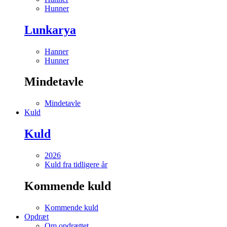
Hunner
Lunkarya
Hanner
Hunner
Mindetavle
Mindetavle
Kuld
Kuld
2026
Kuld fra tidligere år
Kommende kuld
Kommende kuld
Opdræt
Om opdrættet