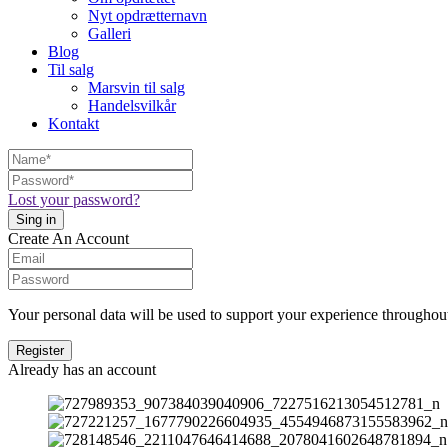
Nyt opdrætternavn
Galleri
Blog
Til salg
Marsvin til salg
Handelsvilkår
Kontakt
Lost your password?
Create An Account
Your personal data will be used to support your experience throughout
Already has an account