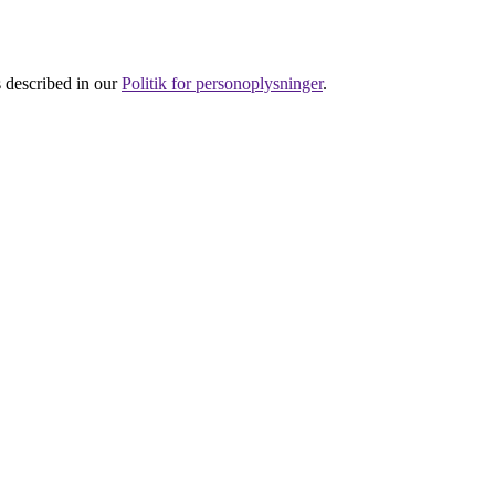
s described in our
Politik for personoplysninger
.