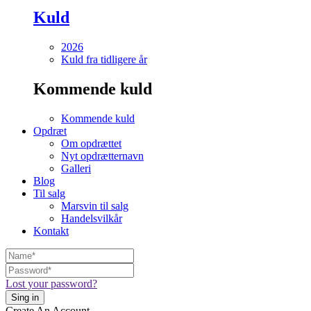
Kuld
2026
Kuld fra tidligere år
Kommende kuld
Kommende kuld
Opdræt
Om opdrættet
Nyt opdrætternavn
Galleri
Blog
Til salg
Marsvin til salg
Handelsvilkår
Kontakt
Lost your password?
Create An Account