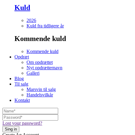
Kuld
2026
Kuld fra tidligere år
Kommende kuld
Kommende kuld
Opdræt
Om opdrættet
Nyt opdrætternavn
Galleri
Blog
Til salg
Marsvin til salg
Handelsvilkår
Kontakt
Lost your password?
Create An Account