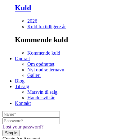
Kuld
2026
Kuld fra tidligere år
Kommende kuld
Kommende kuld
Opdræt
Om opdrættet
Nyt opdrætternavn
Galleri
Blog
Til salg
Marsvin til salg
Handelsvilkår
Kontakt
Lost your password?
Create An Account