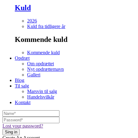
Kuld
2026
Kuld fra tidligere år
Kommende kuld
Kommende kuld
Opdræt
Om opdrættet
Nyt opdrætternavn
Galleri
Blog
Til salg
Marsvin til salg
Handelsvilkår
Kontakt
Lost your password?
Create An Account