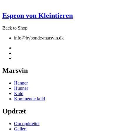
Espeon von Kleintieren
Back to Shop
info@bybonde-marsvin.dk
Marsvin
Hanner
Hunner
Kuld
Kommende kuld
Opdræt
Om opdrættet
Galleri