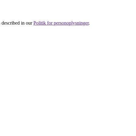
s described in our
Politik for personoplysninger
.