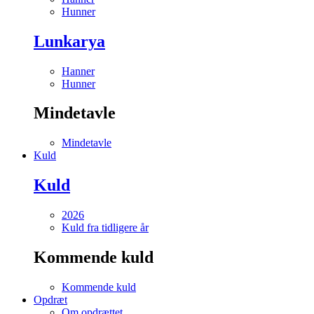
Hunner
Lunkarya
Hanner
Hunner
Mindetavle
Mindetavle
Kuld
Kuld
2026
Kuld fra tidligere år
Kommende kuld
Kommende kuld
Opdræt
Om opdrættet