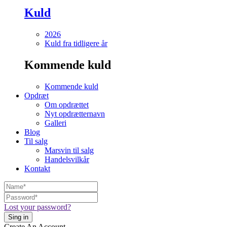
Kuld
2026
Kuld fra tidligere år
Kommende kuld
Kommende kuld
Opdræt
Om opdrættet
Nyt opdrætternavn
Galleri
Blog
Til salg
Marsvin til salg
Handelsvilkår
Kontakt
Lost your password?
Create An Account