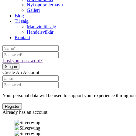
Nyt opdrætternavn
Galleri
Blog
Til salg
Marsvin til salg
Handelsvilkår
Kontakt
Lost your password?
Create An Account
Your personal data will be used to support your experience throughout
Already has an account