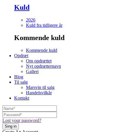
Kuld
2026
Kuld fra tidligere år
Kommende kuld
Kommende kuld
Opdræt
Om opdrættet
Nyt opdrætternavn
Galleri
Blog
Til salg
Marsvin til salg
Handelsvilkår
Kontakt
Lost your password?
Create An Account