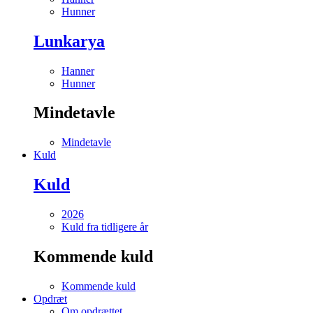
Hunner
Lunkarya
Hanner
Hunner
Mindetavle
Mindetavle
Kuld
Kuld
2026
Kuld fra tidligere år
Kommende kuld
Kommende kuld
Opdræt
Om opdrættet