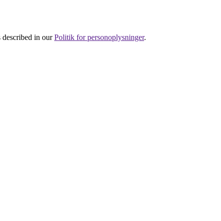
s described in our
Politik for personoplysninger
.