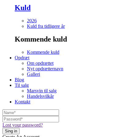
Kuld
2026
Kuld fra tidligere år
Kommende kuld
Kommende kuld
Opdræt
Om opdrættet
Nyt opdrætternavn
Galleri
Blog
Til salg
Marsvin til salg
Handelsvilkår
Kontakt
Lost your password?
Create An Account